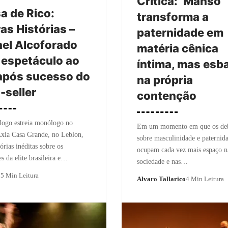
Crítica: ‘Manso’
a de Rico:
transforma a
as Histórias –
paternidade em
el Alcoforado
matéria cênica
 espetáculo ao
íntima, mas esb
após sucesso do
na própria
-seller
contenção
logo estreia monólogo no
Em um momento em que os deb
xia Casa Grande, no Leblon,
sobre masculinidade e paternid
órias inéditas sobre os
ocupam cada vez mais espaço n
es da elite brasileira e…
sociedade e nas…
o
5 Min Leitura
Alvaro Tallarico
4 Min Leitura