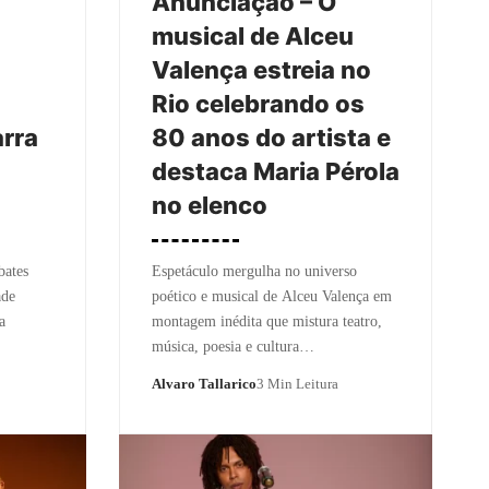
Anunciação – O
musical de Alceu
Valença estreia no
Rio celebrando os
arra
80 anos do artista e
destaca Maria Pérola
no elenco
ates
Espetáculo mergulha no universo
ade
poético e musical de Alceu Valença em
a
montagem inédita que mistura teatro,
música, poesia e cultura…
Alvaro Tallarico
3 Min Leitura