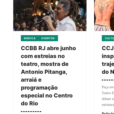
MÚSICA
EVENTOS
CULT
CCBB RJ abre junho
CCJ
com estreias no
insp
teatro, mostra de
traj
Antonio Pitanga,
do 
arraiá e
programação
Peça rev
Teatro 
especial no Centro
debate s
do Rio
estrutur
Redaçã