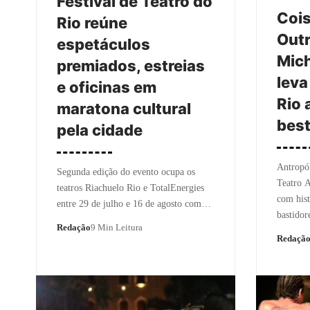
Festival de Teatro do
Cois
Rio reúne
Outr
espetáculos
Mich
premiados, estreias
leva
e oficinas em
Rio 
maratona cultural
best
pela cidade
Antropó
Segunda edição do evento ocupa os
Teatro A
teatros Riachuelo Rio e TotalEnergies
com hist
entre 29 de julho e 16 de agosto com…
bastidor
Redação
9 Min Leitura
Redaçã