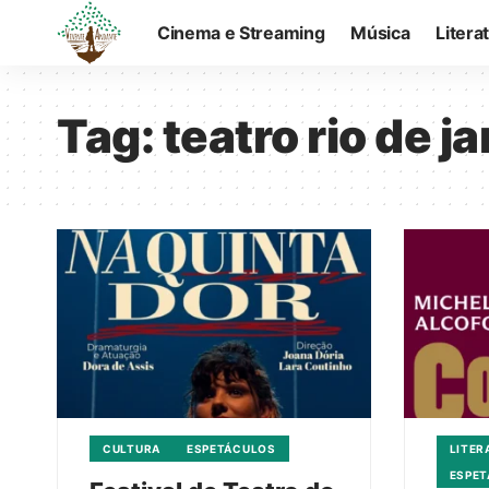
Cinema e Streaming
Música
Litera
Tag:
teatro rio de j
CULTURA
ESPETÁCULOS
LITER
ESPE