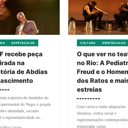
URA
ESPETÁCULOS
CULTURA
ESPETÁCULOS
F recebe peça
O que ver no tea
irada na
no Rio: A Pediatr
etória de Abdias
Freud e o Home
Nascimento
dos Ratos e mai
estreias
isita trajetória do fundador do
Experimental do Negro e propõe
Cena carioca reúne adaptações
obre identidade, racismo
literárias, crítica social e
al e representatividade no…
experimentações contemporâne
temporadas curtas.
o
4 Min Leitura