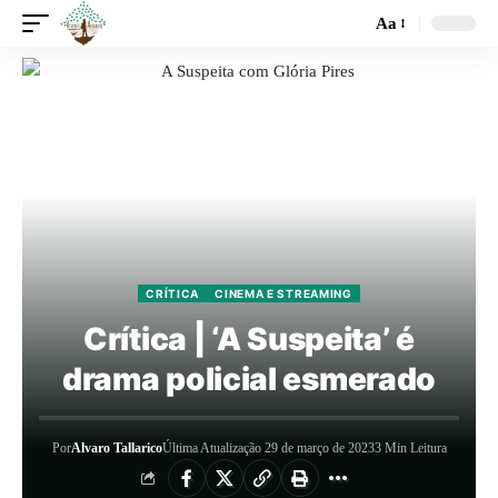
Aa
CRÍTICA
CINEMA E STREAMING
Crítica | ‘A Suspeita’ é
drama policial esmerado
Por
Alvaro Tallarico
Última Atualização 29 de março de 2023
3 Min Leitura