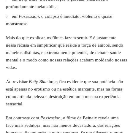
profundamente melancólica
em
Possession
, o colapso é imediato, violento e quase
monstruoso
Mais do que explicar, os filmes fazem sentir. E é justamente
nessa recusa em simplificar que reside a força de ambos, sendo
maneiras distintas, e extremamente potentes, de debater saúde
mental e o modo como nossas relações acabam moldando nossas
vidas.
Ao revisitar
Betty Blue
hoje, fica evidente que sua potência não
está apenas no erotismo ou na estética marcante, mas na forma
como articula beleza e destruição em uma mesma experiência
sensorial.
Em contraste com
Possession
, o filme de Beineix revela uma
face mais sedutora, mas não menos devastadora, das relações
humanas. Se um grita, o outro sussurra. Se um dilacera, o outro