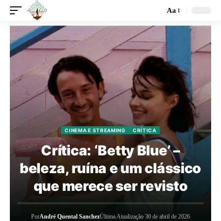
Aa
CINEMA E STREAMING
CRÍTICA
Crítica: ‘Betty Blue’ –
beleza, ruína e um clássico
que merece ser revisto
Por
André Quental Sanchez
Última Atualização 30 de abril de 2026