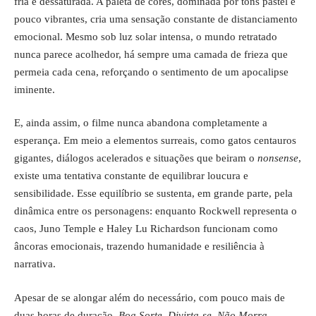
fria e dessaturada. A paleta de cores, dominada por tons pastel e
pouco vibrantes, cria uma sensação constante de distanciamento
emocional. Mesmo sob luz solar intensa, o mundo retratado
nunca parece acolhedor, há sempre uma camada de frieza que
permeia cada cena, reforçando o sentimento de um apocalipse
iminente.
E, ainda assim, o filme nunca abandona completamente a
esperança. Em meio a elementos surreais, como gatos centauros
gigantes, diálogos acelerados e situações que beiram o
nonsense
,
existe uma tentativa constante de equilibrar loucura e
sensibilidade. Esse equilíbrio se sustenta, em grande parte, pela
dinâmica entre os personagens: enquanto Rockwell representa o
caos, Juno Temple e Haley Lu Richardson funcionam como
âncoras emocionais, trazendo humanidade e resiliência à
narrativa.
Apesar de se alongar além do necessário, com pouco mais de
duas horas de duração,
Boa Sorte, Divirta-se, Não Morra