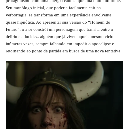
protagonismo com uma energia caótica que dita o tom do filme.
Seu monólogo inicial, que poderia facilmente cair na
verborragia, se transforma em uma experiência envolvente,
quase hipnótica. Ao apresentar sua versão do “Homem do
Futuro”, o ator constrói um personagem que transita entre o
delírio e a lucidez, alguém que já viveu aquele mesmo ciclo
inúmeras vezes, sempre falhando em impedir o apocalipse e
retornando ao ponto de partida em busca de uma nova tentativa.