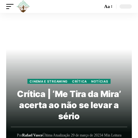
Aa
CINEMA E STREAMING
CRÍTICA
NOTÍCIAS
Crítica | ‘Me Tira da Mira’
acerta ao não se levar a
sério
Por
Rafael Vasco
Última Atualização 29 de março de 2023
4 Min Leitura