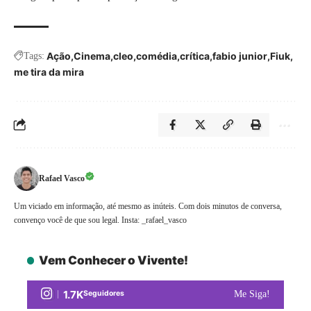
Ação
Cinema
cleo
comédia
crítica
fabio junior
Fiuk
Tags:
me tira da mira
Rafael Vasco
Um viciado em informação, até mesmo as inúteis. Com dois minutos de conversa,
convenço você de que sou legal. Insta: _rafael_vasco
Vem Conhecer o Vivente!
1.7K
Seguidores
Me Siga!