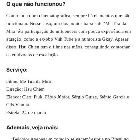
O que não funcionou?
Como toda obra cinematográfica, sempre há elementos que não
funcionam. Nesse caso, um dos pontos baixos de ‘Me Tira da
Mira’ é a participação de influencers com pouca experiência em
atuação, como a ex-bbb Viih Tube e a humorista Gkay. Apesar
disso, Hsu Chien tem o filme nas mãos, conseguindo contornar
os equívocos de escalação.
Serviço:
Filme: Me Tira da Mira
Direção: Hsu Chien
Elenco: Cleo, Fiuk, Fábio Júnior, Sérgio Guizé, Stênio Garcia e
Cris Vianna
Estreia: 24 de março
Ademais, veja mais:
‘Belchior Apenas um coração selvagem’ estreia no Brasil no