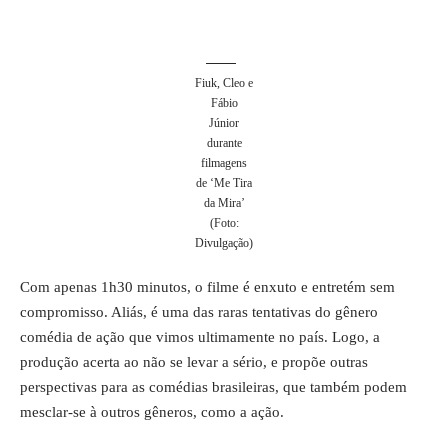
Fiuk, Cleo e
Fábio
Júnior
durante
filmagens
de ‘Me Tira
da Mira’
(Foto:
Divulgação)
Com apenas 1h30 minutos, o filme é enxuto e entretém sem
compromisso. Aliás, é uma das raras tentativas do gênero
comédia de ação que vimos ultimamente no país. Logo, a
produção acerta ao não se levar a sério, e propõe outras
perspectivas para as comédias brasileiras, que também podem
mesclar-se à outros gêneros, como a ação.