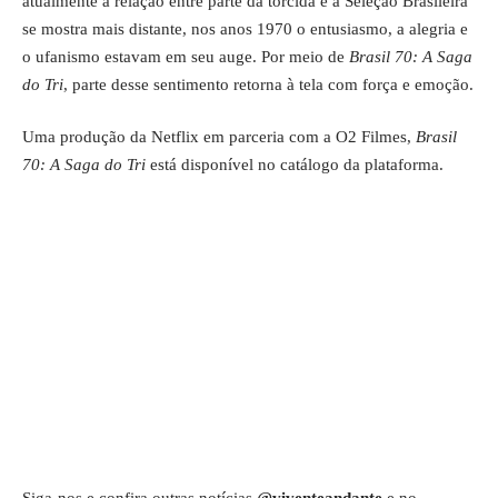
atualmente a relação entre parte da torcida e a Seleção Brasileira
se mostra mais distante, nos anos 1970 o entusiasmo, a alegria e
o ufanismo estavam em seu auge. Por meio de
Brasil 70: A Saga
do Tri
, parte desse sentimento retorna à tela com força e emoção.
Uma produção da Netflix em parceria com a O2 Filmes,
Brasil
70: A Saga do Tri
está disponível no catálogo da plataforma.
Siga-nos e confira outras notícias
@viventeandante
e no