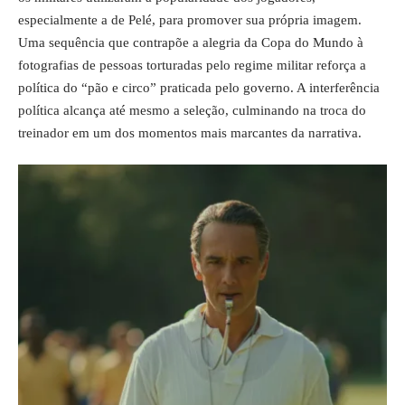
especialmente a de Pelé, para promover sua própria imagem.
Uma sequência que contrapõe a alegria da Copa do Mundo à
fotografias de pessoas torturadas pelo regime militar reforça a
política do “pão e circo” praticada pelo governo. A interferência
política alcança até mesmo a seleção, culminando na troca do
treinador em um dos momentos mais marcantes da narrativa.