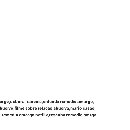
margo
debora francois
entenda remedio amargo
abusivo
filme sobre relacao abusiva
mario casas
o
remedio amargo netflix
resenha remedio amrgo