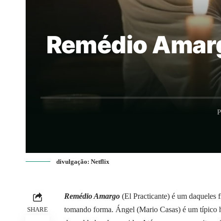
Remédio Amargo
P
divulgação: Netflix
Remédio Amargo
(El Practicante) é um daqueles 
tomando forma. Ángel (Mario Casas) é um típico 
SHARE