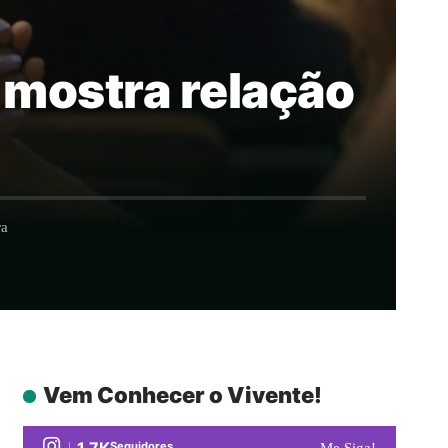
 mostra relação
ra
Vem Conhecer o Vivente!
1.7K
Seguidores
Me Siga!