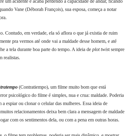
e um acidente e acaba perdendo a capacidade de andar, ficando
é quando Vane (Déborah François), sua esposa, começa a notar
ora.
 Contudo, em verdade, ela só aflora o que já existia de ruim
mente pra vermos até onde vai a maldade desse homem, e até
he a tela durante boa parte do tempo. A ideia de
plot twis
t sempre
 realistas.
tratempo
(Contratiempo), um filme muito bom que está
rror psicológico do filme é simples, nua e crua: maldade. Poderia
 a espiar ou clonar o celular das mulheres. Essa ideia de
 muitos relacionamentos deixa bem clara a mensagem de maldade
 jogar com os sentimentos dela, ou com a pena em outras horas.
te, o filme tem problemas, poderia ser mais dinâmico, e mostrar