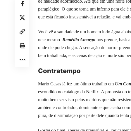
de maldade adormecido. Até que em uma noite sofr
paraplégico. O que se torna um inferno para ele 
que está ficando insustentável a relação, e vai emb
Você vê a sanidade de um homem indo água abaixo.
nele mesmo.
Remédio Amargo
nos prende, basica
onde ele pode chegar. A sensação de horror preenc
bem trabalhada, e as cenas de ação e morte são bem
Contratempo
Mario Casas já fez um ótimo trabalho em
Um Con
escondido no catálogo da Netflix. A proposta do te
muito bem ser visto pelos maridos que não resistem
ambiente controlador, dominante e que acaba com
pura, de dissimulação por parte dele quando tenta
Gostei do final, apesar de previsível, e, logicamen