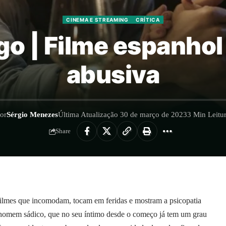
CINEMA E STREAMING
CRÍTICA
 | Filme espanhol
abusiva
or
Sérgio Menezes
Última Atualização 30 de março de 2023
3 Min Leitu
Share
filmes que incomodam, tocam em feridas e mostram a psicopatia
homem sádico, que no seu íntimo desde o começo já tem um grau