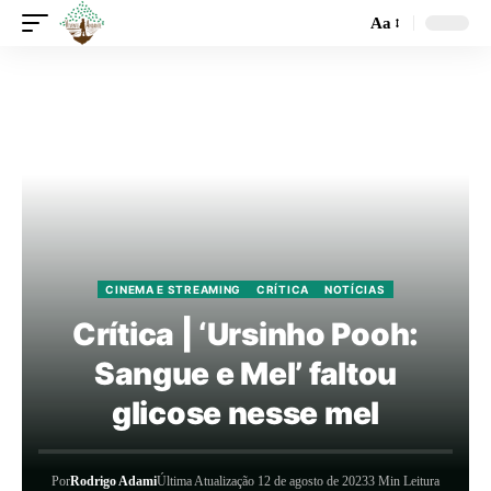
Aa
CINEMA E STREAMING
CRÍTICA
NOTÍCIAS
Crítica | ‘Ursinho Pooh:
Sangue e Mel’ faltou
glicose nesse mel
Por
Rodrigo Adami
Última Atualização 12 de agosto de 2023
3 Min Leitura