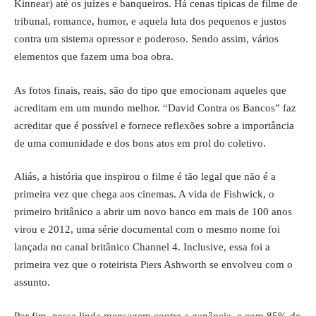
Kinnear) até os juízes e banqueiros. Há cenas típicas de filme de
tribunal, romance, humor, e aquela luta dos pequenos e justos
contra um sistema opressor e poderoso. Sendo assim, vários
elementos que fazem uma boa obra.
As fotos finais, reais, são do tipo que emocionam aqueles que
acreditam em um mundo melhor. “David Contra os Bancos” faz
acreditar que é possível e fornece reflexões sobre a importância
de uma comunidade e dos bons atos em prol do coletivo.
Aliás, a história que inspirou o filme é tão legal que não é a
primeira vez que chega aos cinemas. A vida de Fishwick, o
primeiro britânico a abrir um novo banco em mais de 100 anos
virou e 2012, uma série documental com o mesmo nome foi
lançada no canal britânico Channel 4. Inclusive, essa foi a
primeira vez que o roteirista Piers Ashworth se envolveu com o
assunto.
Por fim, nessa linda mensagem contra a ganância, e com 85% de