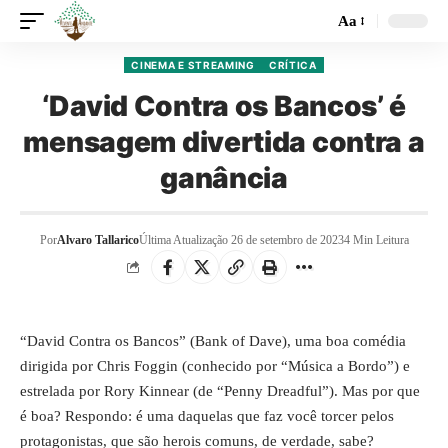
Aa
CINEMA E STREAMING
CRÍTICA
‘David Contra os Bancos’ é
mensagem divertida contra a
ganância
Por
Alvaro Tallarico
Última Atualização 26 de setembro de 2023
4 Min Leitura
“David Contra os Bancos” (Bank of Dave), uma boa comédia
dirigida por Chris Foggin (conhecido por “Música a Bordo”) e
estrelada por Rory Kinnear (de “Penny Dreadful”). Mas por que
é boa? Respondo: é uma daquelas que faz você torcer pelos
protagonistas, que são herois comuns, de verdade, sabe?