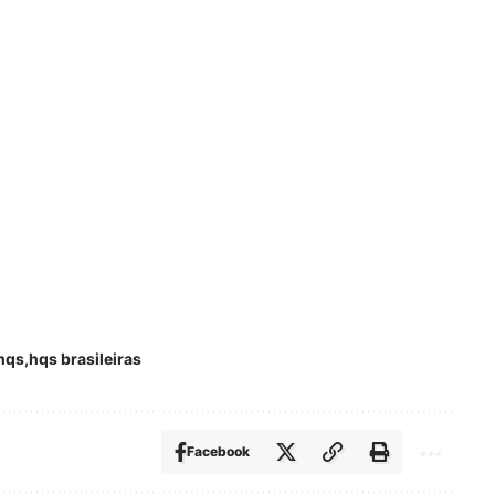
hqs
hqs brasileiras
Facebook