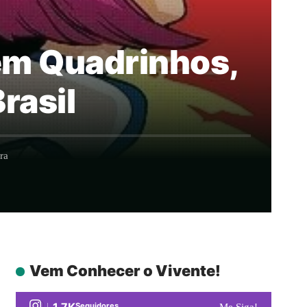
 em Quadrinhos,
rasil
ra
Vem Conhecer o Vivente!
1.7K
Seguidores
Me Siga!