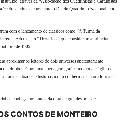
 instituído, através da “Associação dos Quadrinistas e Cartunistas
a 30 de janeiro se comemora o Dia do Quadrinho Nacional, em
izaram com o lançamento de clássicos como “A Turma da
rerê”. Ademais, o “Tico-Tico”, que consideram a primeira
 outubro de 1905.
para aproximar os leitores de dois universos aparentemente
ias em quadrinhos. Com uma linguagem gráfica moderna e ágil, os
e autores cultuados e histórias muito conhecidas em um formato
rinhos conheça um pouco da obra de grandes artistas:
ROS CONTOS DE MONTEIRO