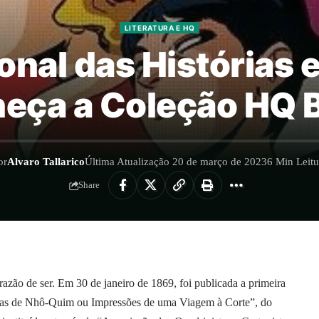
LITERATURA E HQ
ional das Histórias
eça a Coleção HQ B
or
Alvaro Tallarico
Última Atualização 20 de março de 2023
6 Min Leitu
Share
zão de ser. Em 30 de janeiro de 1869, foi publicada a primeira
turas de Nhô-Quim ou Impressões de uma Viagem à Corte”, do