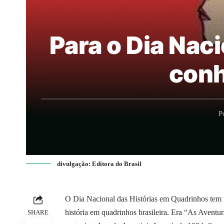
Para o Dia Nac
conh
P
divulgação: Editora do Brasil
O Dia Nacional das Histórias em Quadrinhos tem ra
história em quadrinhos brasileira. Era “As Aven
SHARE