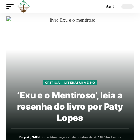
Aa
CRÍTICA
LITERATURA E HQ
‘Exu e o Mentiroso’, leia a
resenha do livro por Paty
Lopes
Por
paty2606
Última Atualização 25 de outubro de 2023
9 Min Leitura