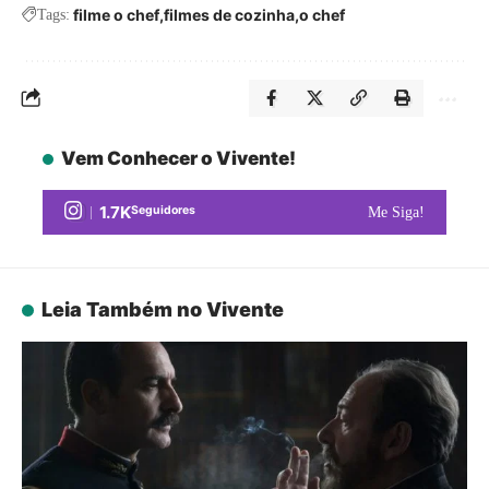
filme o chef
filmes de cozinha
o chef
Tags:
Vem Conhecer o Vivente!
1.7K
Seguidores
Me Siga!
Leia Também no Vivente