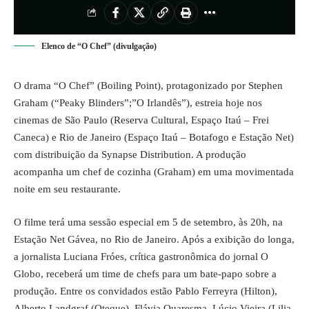
Elenco de “O Chef” (divulgação)
O drama “O Chef” (Boiling Point), protagonizado por Stephen
Graham (“Peaky Blinders”;”O Irlandês”), estreia hoje nos
cinemas de São Paulo (Reserva Cultural, Espaço Itaú – Frei
Caneca) e Rio de Janeiro (Espaço Itaú – Botafogo e Estação Net)
com distribuição da Synapse Distribution. A produção
acompanha um chef de cozinha (Graham) em uma movimentada
noite em seu restaurante.
O filme terá uma sessão especial em 5 de setembro, às 20h, na
Estação Net Gávea, no Rio de Janeiro. Após a exibição do longa,
a jornalista Luciana Fróes, crítica gastronômica do jornal O
Globo, receberá um time de chefs para um bate-papo sobre a
produção. Entre os convidados estão Pablo Ferreyra (Hilton),
Alberto Landgraf (Oteque), Flávia Quaresma, Lúcio Vieira (Lilia,