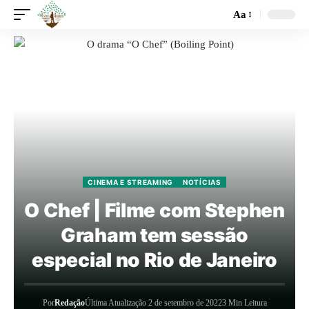
Aa
CINEMA E STREAMING
NOTÍCIAS
O Chef | Filme com Stephen
Graham tem sessão
especial no Rio de Janeiro
Por
Redação
Última Atualização 2 de setembro de 2022
3 Min Leitura