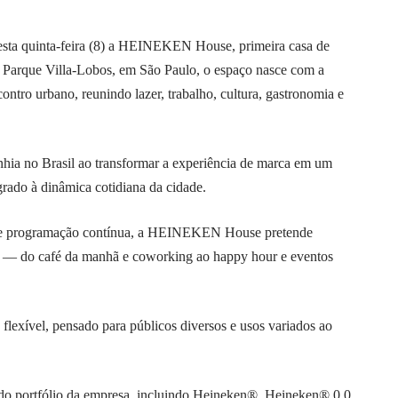
ta quinta-feira (8) a HEINEKEN House, primeira casa de
o Parque Villa-Lobos, em São Paulo, o espaço nasce com a
tro urbano, reunindo lazer, trabalho, cultura, gastronomia e
ia no Brasil ao transformar a experiência de marca em um
grado à dinâmica cotidiana da cidade.
y e programação contínua, a HEINEKEN House pretende
a — do café da manhã e coworking ao happy hour e eventos
flexível, pensado para públicos diversos e usos variados ao
 do portfólio da empresa, incluindo Heineken®, Heineken® 0.0,