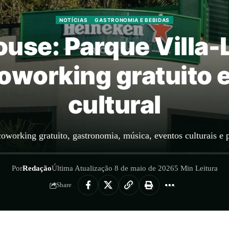
NOTÍCIAS
GASTRONOMIA E BEBIDAS
use: Parque Villa-
oworking gratuito 
cultural
working gratuito, gastronomia, música, eventos culturais e p
Por
Redação
Última Atualização 8 de maio de 2026
5 Min Leitura
Share