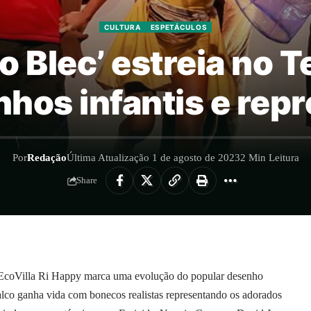
CULTURA
ESPETÁCULOS
 Blec’ estreia no T
hos infantis e repr
Por
Redação
Última Atualização 1 de agosto de 2023
2 Min Leitura
Share
o EcoVilla Ri Happy marca uma evolução do popular desenho
alco ganha vida com bonecos realistas representando os adorados