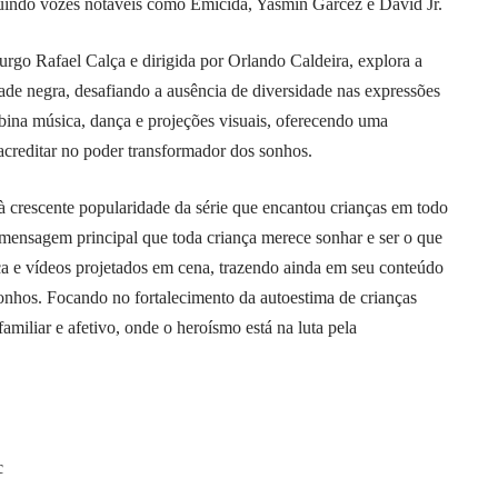
cluindo vozes notáveis como Emicida, Yasmin Garcez e David Jr.
urgo Rafael Calça e dirigida por Orlando Caldeira, explora a
dade negra, desafiando a ausência de diversidade nas expressões
mbina música, dança e projeções visuais, oferecendo uma
 acreditar no poder transformador dos sonhos.
à crescente popularidade da série que encantou crianças em todo
mensagem principal que toda criança merece sonhar e ser o que
ça e vídeos projetados em cena, trazendo ainda em seu conteúdo
onhos. Focando no fortalecimento da autoestima de crianças
amiliar e afetivo, onde o heroísmo está na luta pela
c