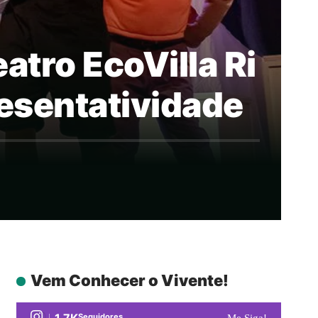
eatro EcoVilla Ri
esentatividade
Vem Conhecer o Vivente!
1.7K
Seguidores
Me Siga!