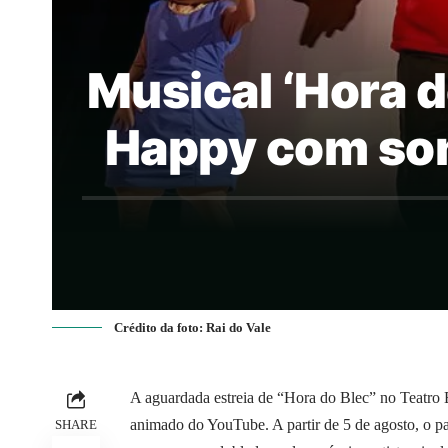
Musical ‘Hora do
Happy com son
Crédito da foto: Rai do Vale
A aguardada estreia de “Hora do Blec” no Teatr
animado do YouTube. A partir de 5 de agosto, o p
SHARE