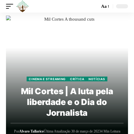
Aa
CINEMA E STREAMING
CRÍTICA
NOTÍCIAS
Mil Cortes | A luta pela
liberdade e o Dia do
Jornalista
Por
Alvaro Tallarico
Última Atualização 30 de março de 2023
4 Min Leitura