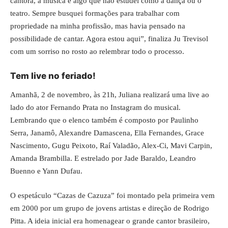
cantora, a música é algo que não estudei como a dança ou o
teatro. Sempre busquei formações para trabalhar com
propriedade na minha profissão, mas havia pensado na
possibilidade de cantar. Agora estou aqui”, finaliza Ju Trevisol
com um sorriso no rosto ao relembrar todo o processo.
Tem live no feriado!
Amanhã, 2 de novembro, às 21h, Juliana realizará uma live ao
lado do ator Fernando Prata no
Instagram do musical
.
Lembrando que o elenco também é composto por Paulinho
Serra, Janamô, Alexandre Damascena, Ella Fernandes, Grace
Nascimento, Gugu Peixoto, Raí Valadão, Alex-Ci, Mavi Carpin,
Amanda Brambilla. E estrelado por Jade Baraldo, Leandro
Buenno e Yann Dufau.
O espetáculo “Cazas de Cazuza” foi montado pela primeira vem
em 2000 por um grupo de jovens artistas e direção de Rodrigo
Pitta. A ideia inicial era homenagear o grande cantor brasileiro,