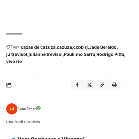
cazas de cazuza
cazuza
ccbb rj
Jade Beraldo
Tags:
ju trevisol
julianne trevisol
Paulinho Serra
Rodrigo Pitta
vivo rio
Lana Janoti
Lana Janoti é jornalista.