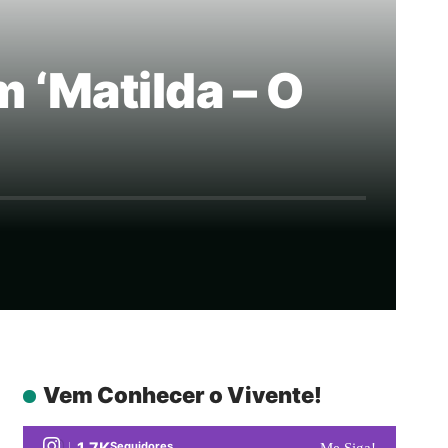
m ‘Matilda – O
Vem Conhecer o Vivente!
1.7K
Seguidores
Me Siga!