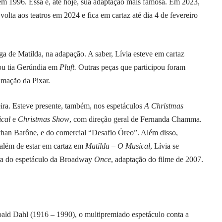
 em 1996. Essa é, até hoje, sua adaptação mais famosa. Em 2023,
volta aos teatros em 2024 e fica em cartaz até dia 4 de fevereiro
ga de Matilda, na adapação. A saber, Lívia esteve em cartaz
tou tia Gerúndia em
Pluft.
Outras peças que participou foram
imação da Pixar.
eira. Esteve presente, também, nos espetáculos
A Christmas
ical
e
Christmas Show
, com direção geral de Fernanda Chamma.
than Barône, e do comercial “Desafio Óreo”. Além disso,
 além de estar em cartaz em
Matilda – O Musical
, Lívia se
ira do espetáculo da Broadway
Once
, adaptação do filme de 2007.
Roald Dahl (1916 – 1990), o multipremiado espetáculo conta a