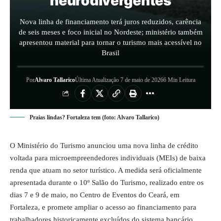
neurodivergentes
Nova linha de financiamento terá juros reduzidos, carência
de seis meses e foco inicial no Nordeste; ministério também
apresentou material para tornar o turismo mais acessível no
Brasil
Por
Alvaro Tallarico
Última Atualização 7 de maio de 2026
6 Min Leitura
Praias lindas? Fortaleza tem (foto: Alvaro Tallarico)
O Ministério do
Turismo
anunciou uma nova linha de crédito
voltada para microempreendedores individuais (MEIs) de baixa
renda que atuam no setor turístico. A medida será oficialmente
apresentada durante o 10º Salão do Turismo, realizado entre os
dias 7 e 9 de maio, no Centro de Eventos do Ceará, em
Fortaleza, e promete ampliar o acesso ao financiamento para
trabalhadores historicamente excluídos do sistema bancário