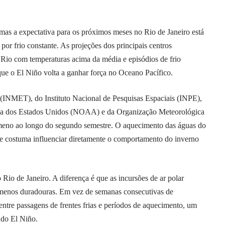
as a expectativa para os próximos meses no Rio de Janeiro está
or frio constante. As projeções dos principais centros
Rio com temperaturas acima da média e episódios de frio
que o El Niño volta a ganhar força no Oceano Pacífico.
 (INMET), do Instituto Nacional de Pesquisas Espaciais (INPE),
ca dos Estados Unidos (NOAA) e da Organização Meteorológica
meno ao longo do segundo semestre. O aquecimento das águas do
ca e costuma influenciar diretamente o comportamento do inverno
o Rio de Janeiro. A diferença é que as incursões de ar polar
, menos duradouras. Em vez de semanas consecutivas de
entre passagens de frentes frias e períodos de aquecimento, um
 do El Niño.