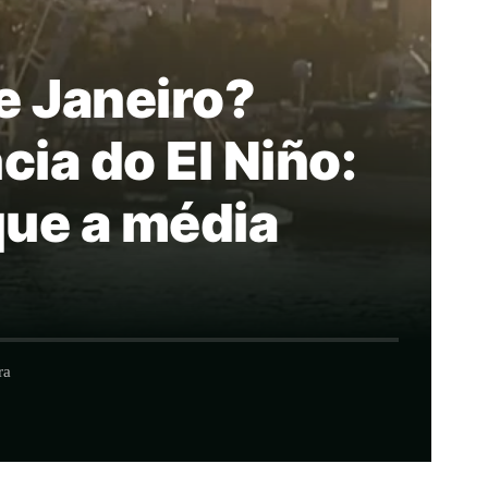
e Janeiro?
ia do El Niño:
que a média
ra