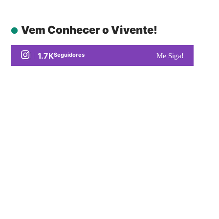
Vem Conhecer o Vivente!
1.7K
Seguidores
Me Siga!