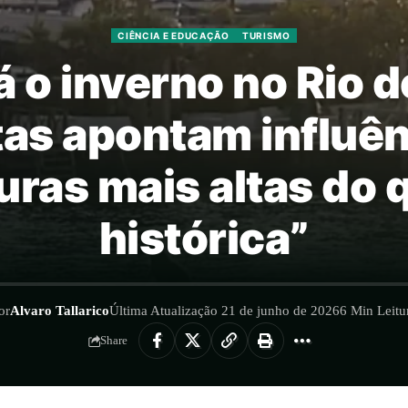
CIÊNCIA E EDUCAÇÃO
TURISMO
 o inverno no Rio d
as apontam influênc
ras mais altas do 
histórica”
or
Alvaro Tallarico
Última Atualização 21 de junho de 2026
6 Min Leitu
Share