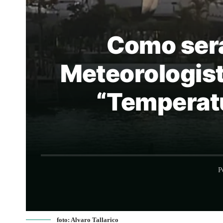
Como será
Meteorologist
“Temperatu
P
foto: Alvaro Tallarico