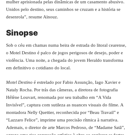
mulher aprisionada pelas dinâmicas de um casamento abusivo.
Unidos pelo destino, seus caminhos se cruzam e a história se
desenrola”, resume Aïnouz.
Sinopse
Sob o céu em chamas numa beira de estrada do litoral cearense,
o Motel Destino é palco de jogos perigosos de desejo, poder e
violência. Uma noite, a chegada do jovem Heraldo transforma
em definitivo o cotidiano do local.
Motel Destino
é estrelado por Fabio Assunção, Iago Xavier e
Nataly Rocha. Por trás das câmeras, a diretora de fotografia
Hélène Louvart, renomada por seu trabalho em “A Vida
Invisível”, captura com sutileza as nuances visuais do filme. A
montadora Nelly Quettier, reconhecida por “Beau Travail” e
“Lazzaro Felice”, imprime uma precisão rítmica à narrativa.
Ademais, o diretor de arte Marcos Pedroso, de “Madame Satã”,
agrega uma rica expressão artística à obra ao explorar as fortes