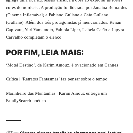
cores do nordeste. A produção foi liderada por Janaina Bernardes
(Cinema Inflamável) e Fabiano Gullane e Caio Gullane
(Gullane). Além dos três protagonistas já mencionados, Renan
Capivara, Yuri Yamamoto, Fabíola Líper, Isabela Catão e Jupyra
Carvalho completam o elenco.
POR FIM, LEIA MAIS:
‘Motel Destino’, de Karim Aïnouz, é ovacionado em Cannes
Crítica | ‘Retratos Fantasmas’ faz pensar sobre o tempo
Marinheiro das Montanhas | Karim Aïnouz entrega um
FamilySearch poético
Cinema
cinema brasileiro
cinema nacional
festival
Tags: