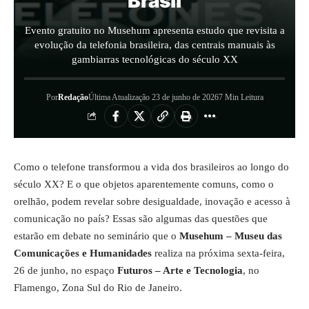
Brasil
Evento gratuito no Musehum apresenta estudo que revisita a
evolução da telefonia brasileira, das centrais manuais às
gambiarras tecnológicas do século XX
Por
Redação
Última Atualização 23 de junho de 2026
7 Min Leitura
Como o telefone transformou a vida dos brasileiros ao longo do
século XX? E o que objetos aparentemente comuns, como o
orelhão, podem revelar sobre desigualdade, inovação e acesso à
comunicação no país? Essas são algumas das questões que
estarão em debate no seminário que o
Musehum – Museu das
Comunicações e Humanidades
realiza na próxima sexta-feira,
26 de junho, no espaço
Futuros – Arte e Tecnologia
, no
Flamengo, Zona Sul do Rio de Janeiro.