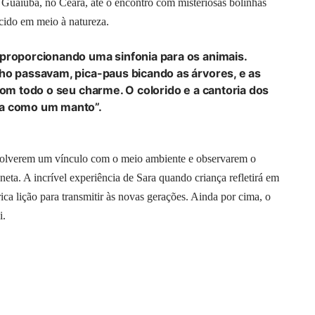
e Guaiúba, no Ceará, até o encontro com misteriosas bolinhas
ido em meio à natureza.
 proporcionando uma sinfonia para os animais.
ho passavam, pica-paus bicando as árvores, e as
com todo o seu charme. O colorido e a cantoria dos
ba como um manto”.
nvolverem um vínculo com o meio ambiente e observarem o
eta. A incrível experiência de Sara quando criança refletirá em
ica lição para transmitir às novas gerações. Ainda por cima, o
i.