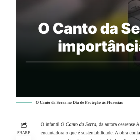
O Canto da Ser
importânci
O Canto da Serra no Dia de Proteção às Florestas
O infantil
O Canto da Serra
, da autora cearense 
encantadora o que é sustentabilidade. A obra cont
SHARE