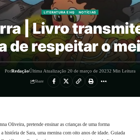
LITERATURA E HQ
NOTÍCIAS
ra | Livro transmit
a de respeitar o me
Por
Redação
Última Atualização 20 de março de 2023
2 Min Leitura
Share
Anna Oliveira, pretende ensinar as crianças de uma forma
a a história de Sara, uma menina com oito anos de idade. Guiada