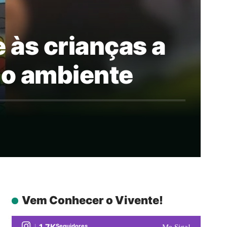
e às crianças a
io ambiente
Vem Conhecer o Vivente!
1.7K
Seguidores
Me Siga!