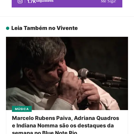
1.7K
Seguidores
Me Siga!
Leia Também no Vivente
MÚSICA
Marcelo Rubens Paiva, Adriana Quadros
e Indiana Nomma são os destaques da
semana no Blue Note Rio