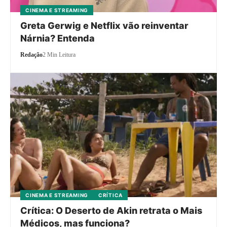
CINEMA E STREAMING
Greta Gerwig e Netflix vão reinventar
Nárnia? Entenda
Redação
2 Min Leitura
CINEMA E STREAMING
CRÍTICA
Crítica: O Deserto de Akin retrata o Mais
Médicos, mas funciona?