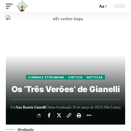
Aa
CINEMA E STREAMING
CRÍTICA
NOTÍCIAS
Os ‘Três Verões’ de Gianelli
Por
Ana Beatriz Gianelli
Última Atualização 30 de março de 2023
3 Min Leitura
divulgação