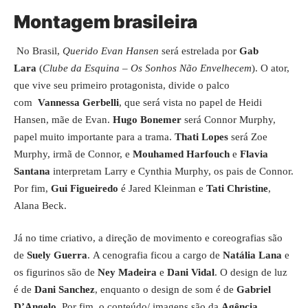
Montagem brasileira
No Brasil,
Querido Evan Hansen
será estrelada por
Gab
Lara
(
Clube da Esquina – Os Sonhos Não Envelhecem
). O ator,
que vive seu primeiro protagonista, divide o palco
com
Vannessa Gerbelli
, que será vista no papel de Heidi
Hansen, mãe de Evan.
Hugo Bonemer
será Connor Murphy,
papel muito importante para a trama.
Thati Lopes
será Zoe
Murphy, irmã de Connor, e
Mouhamed Harfouch
e
Flavia
Santana
interpretam Larry e Cynthia Murphy,
os pais de Connor.
Por fim,
Gui Figueiredo
é Jared Kleinman e
Tati Christine
,
Alana Beck.
Já no time criativo, a direção de movimento e coreografias são
de
Suely Guerra
. A cenografia ficou a cargo de
Natália Lana
e
os figurinos são de
Ney Madeira
e
Dani Vidal
. O design de luz
é de
Dani Sanchez
, enquanto o design de som é de
Gabriel
D’Angelo.
Por fim, o conteúdo/ imagens são da
Agência