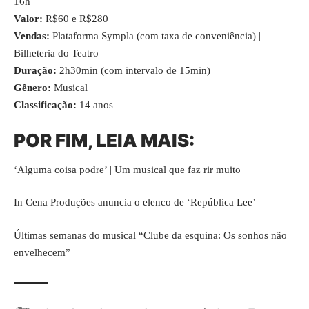
16h
Valor:
R$60 e R$280
Vendas:
Plataforma Sympla
(com taxa de conveniência) |
Bilheteria do Teatro
Duração:
2h30min (com intervalo de 15min)
Gênero:
Musical
Classificação:
14 anos
POR FIM, LEIA MAIS:
‘Alguma coisa podre’ | Um musical que faz rir muito
In Cena Produções anuncia o elenco de ‘República Lee’
Últimas semanas do musical “Clube da esquina: Os sonhos não
envelhecem”