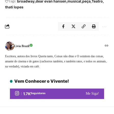
broadway
dear evan hansen
musical
peça
Teatro
Tags:
thati lopes
Livia Brazil
Escritora, autora dos livros Queria tanto, Coisas não ditas e O semitom das coisas,
amante de cinema e de gatos (cachorros também, e também ratos, e todos os animais,
na verdade), viciada em café.
Vem Conhecer o Vivente!
1.7K
Seguidores
Me Siga!