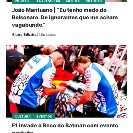
PODCAST
ENTREVISTAS
MÚSICA
NOTÍCIAS
João Mantuano | “Eu tenho medo do
Bolsonaro. De ignorantes que me acham
vagabundo.”
Alvaro Tallarico
2 Min Leitura
CULTURA
EVENTOS
F1 invade o Beco do Batman com evento
gratuito