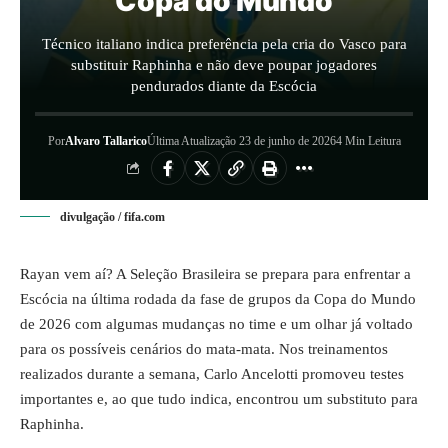
Copa do Mundo
Técnico italiano indica preferência pela cria do Vasco para
substituir Raphinha e não deve poupar jogadores
pendurados diante da Escócia
Por
Alvaro Tallarico
Última Atualização 23 de junho de 2026
4 Min Leitura
divulgação / fifa.com
Rayan vem aí? A Seleção Brasileira se prepara para enfrentar a
Escócia na última rodada da fase de grupos da Copa do Mundo
de 2026 com algumas mudanças no time e um olhar já voltado
para os possíveis cenários do mata-mata. Nos treinamentos
realizados durante a semana, Carlo Ancelotti promoveu testes
importantes e, ao que tudo indica, encontrou um substituto para
Raphinha.