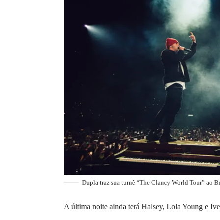
Dupla traz sua turnê “The Clancy World Tour” ao B
A última noite ainda terá Halsey, Lola Young e Iv