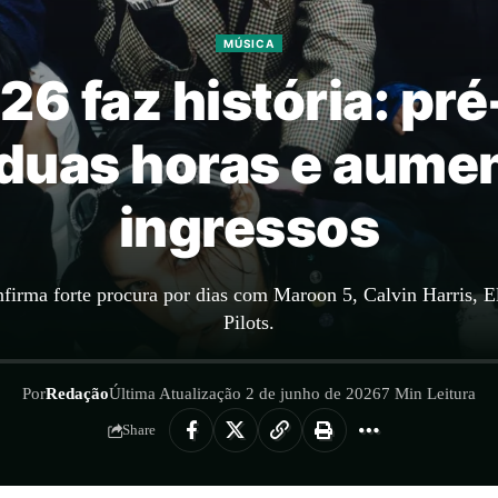
MÚSICA
026 faz história: pr
uas horas e aumen
ingressos
nfirma forte procura por dias com Maroon 5, Calvin Harris, E
Pilots.
Por
Redação
Última Atualização 2 de junho de 2026
7 Min Leitura
Share