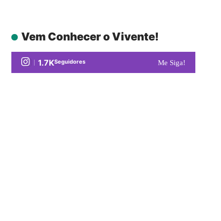
Vem Conhecer o Vivente!
1.7K
Seguidores
Me Siga!