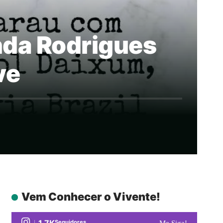
anda Rodrigues
ve
Vem Conhecer o Vivente!
1.7K
Seguidores
Me Siga!