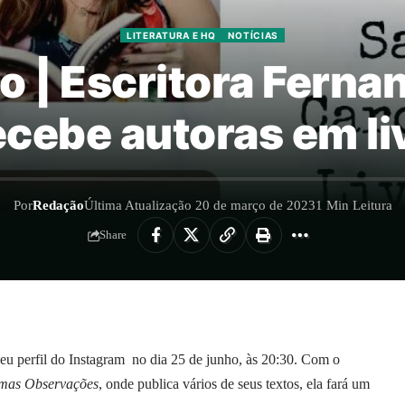
LITERATURA E HQ
NOTÍCIAS
io | Escritora Fern
ecebe autoras em li
Por
Redação
Última Atualização 20 de março de 2023
1 Min Leitura
Share
u perfil do Instagram no dia 25 de junho, às 20:30. Com o
mas Observações
, onde publica vários de seus textos, ela fará um