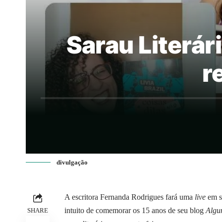
Sarau Literár
r
divulgação
A escritora Fernanda Rodrigues fará uma
live
em se
intuito de comemorar os 15 anos de seu blog
Algu
SHARE