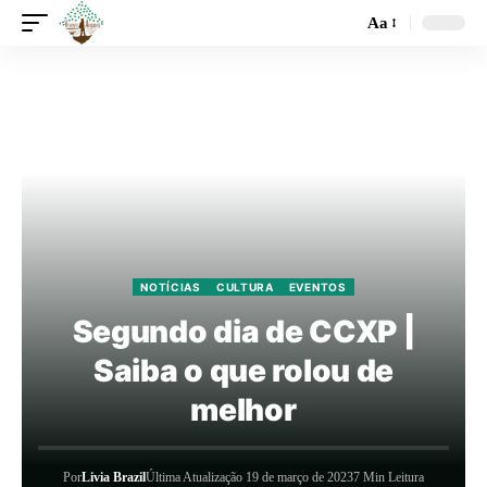
Aa
NOTÍCIAS
CULTURA
EVENTOS
Segundo dia de CCXP |
Saiba o que rolou de
melhor
Por
Livia Brazil
Última Atualização 19 de março de 2023
7 Min Leitura