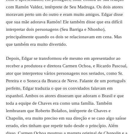
com Ramón Valdez, intérprete de Seu Madruga. Os dois atores
moravam perto um do outro e eram muito amigos. Edgar disse
que sua mãe adorava Ramón! Ele também disse que era difícil
interpretar dois personagens (Seu Barriga e Nhonho),
principalmente quando os dois se relacionavam em cena. Mas
que também era muito divertido.
Depois, Edgar se transformou ele mesmo em apresentador ao
receber a produtora e diretora Carmen Ochoa, e Ricardo Pascoal,
ator que interpretou vários personagens nos seriados, como Sr.
Pereira e o Soneca da Branca de Neve. Falante de um português
perfeito, Edgar traduzia o que os convidados falavam em
espanhol. Ambos os atores disseram que adoram o Brasil e que
toda a equipe de Chaves era como uma família. Também
lembraram que Roberto Bolaños, intérprete de Chaves e
Chapolin, era muito preciso em sua direção e se caso algo saísse
errado, eles tinham que repetir tudo desde o princípio. Além
disso, Carmen Ochoa mostrou a marreta original de
Chapolin
e a