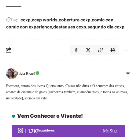
ccxp
ccxp worlds
cobertura ccxp
comic con
Tags:
comic con experience
destaques ccxp
segundo dia ccxp
Livia Brazil
Escritora, autora dos livros Queria tanto, Coisas não ditas e O semitom das coisas,
amante de cinema e de gatos (cachorros também, e também ratos, e todos os animais,
na verdade), viciada em café.
Vem Conhecer o Vivente!
1.7K
Seguidores
Me Siga!