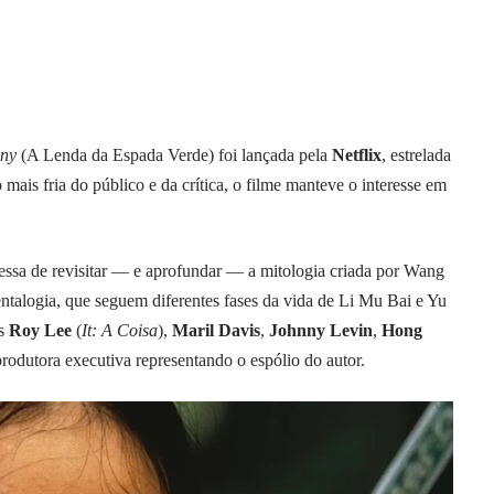
iny
(A Lenda da Espada Verde) foi lançada pela
Netflix
, estrelada
ais fria do público e da crítica, o filme manteve o interesse em
ssa de revisitar — e aprofundar — a mitologia criada por Wang
ntalogia, que seguem diferentes fases da vida de Li Mu Bai e Yu
es
Roy Lee
(
It: A Coisa
),
Maril Davis
,
Johnny Levin
,
Hong
odutora executiva representando o espólio do autor.