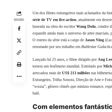
Um dos filmes estrangeiros mais aclamados da his
série de TV em live-action
, atualmente em desen
SHARE
baseada na obra do escritor
Wang Dulu
, criador d
expandir ainda mais o universo de artes marciais,
O roteiro da série está a cargo de
Jason Ning
(
Luc
renomado por seu trabalho em
Battlestar Galactic
Lançado há 25 anos, o filme dirigido por
Ang Le
tornou um fenômeno mundial. Estrelado por
Mich
arrecadou mais de
US$ 213 milhões
nas bilheteri
Estrangeiro, Trilha Sonora, Direção de Arte e Fot
“wuxia”, gênero chinês que mistura romance, espi
balé.
Com elementos fantástic