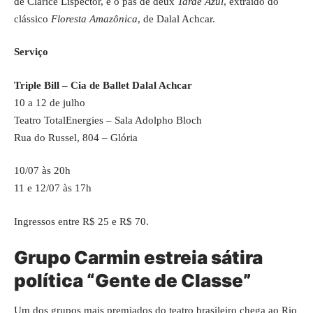
de Clarice Lispector, e o pas de deux
Tarde Azul
, extraído do
clássico
Floresta Amazônica
, de Dalal Achcar.
Serviço
Triple Bill – Cia de Ballet Dalal Achcar
10 a 12 de julho
Teatro TotalEnergies – Sala Adolpho Bloch
Rua do Russel, 804 – Glória
10/07 às 20h
11 e 12/07 às 17h
Ingressos entre R$ 25 e R$ 70.
Grupo Carmin estreia sátira
política “Gente de Classe”
Um dos grupos mais premiados do teatro brasileiro chega ao Rio