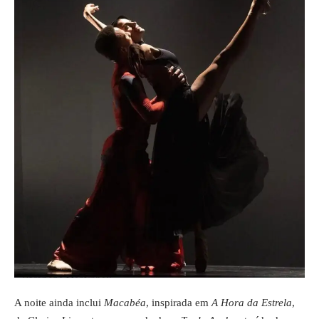
A noite ainda inclui
Macabéa
, inspirada em
A Hora da Estrela
,