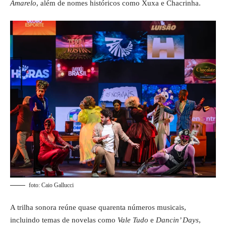
Amarelo
, além de nomes históricos como Xuxa e Chacrinha.
foto: Caio Gallucci
A trilha sonora reúne quase quarenta números musicais,
incluindo temas de novelas como
Vale Tudo
e
Dancin’ Days
,