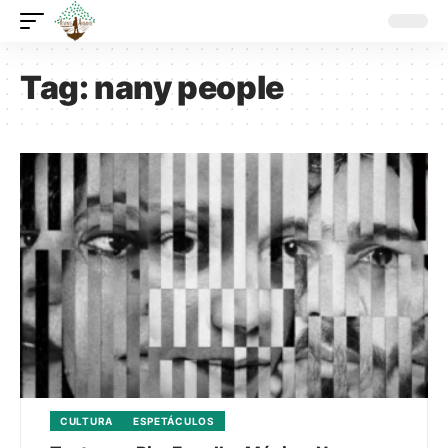
Tag:
nany people
CULTURA
ESPETÁCULOS