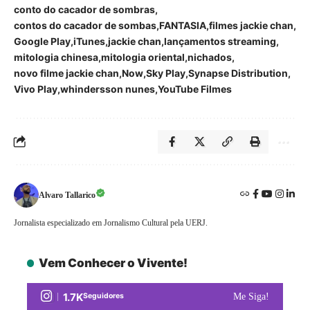
conto do cacador de sombras
contos do cacador de sombas
FANTASIA
filmes jackie chan
Google Play
iTunes
jackie chan
lançamentos streaming
mitologia chinesa
mitologia oriental
nichados
novo filme jackie chan
Now
Sky Play
Synapse Distribution
Vivo Play
whindersson nunes
YouTube Filmes
Alvaro Tallarico
Jornalista especializado em Jornalismo Cultural pela UERJ.
Vem Conhecer o Vivente!
1.7K
Seguidores
Me Siga!