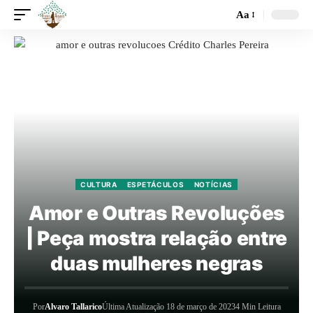
Aa
CULTURA
ESPETÁCULOS
NOTÍCIAS
Amor e Outras Revoluções
| Peça mostra relação entre
duas mulheres negras
Por
Alvaro Tallarico
Última Atualização 18 de março de 2023
4 Min Leitura