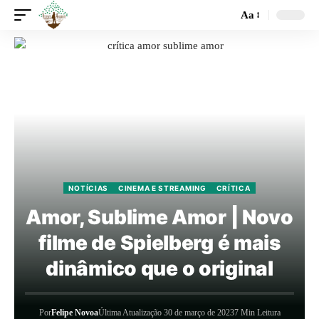
Aa
NOTÍCIAS
CINEMA E STREAMING
CRÍTICA
Amor, Sublime Amor | Novo
filme de Spielberg é mais
dinâmico que o original
Por
Felipe Novoa
Última Atualização 30 de março de 2023
7 Min Leitura