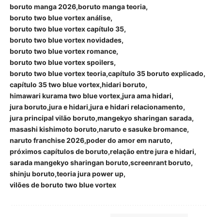
boruto manga 2026
boruto manga teoria
boruto two blue vortex análise
boruto two blue vortex capítulo 35
boruto two blue vortex novidades
boruto two blue vortex romance
boruto two blue vortex spoilers
boruto two blue vortex teoria
capítulo 35 boruto explicado
capítulo 35 two blue vortex
hidari boruto
himawari kurama two blue vortex
jura ama hidari
jura boruto
jura e hidari
jura e hidari relacionamento
jura principal vilão boruto
mangekyo sharingan sarada
masashi kishimoto boruto
naruto e sasuke bromance
naruto franchise 2026
poder do amor em naruto
próximos capítulos de boruto
relação entre jura e hidari
sarada mangekyo sharingan boruto
screenrant boruto
shinju boruto
teoria jura power up
vilões de boruto two blue vortex