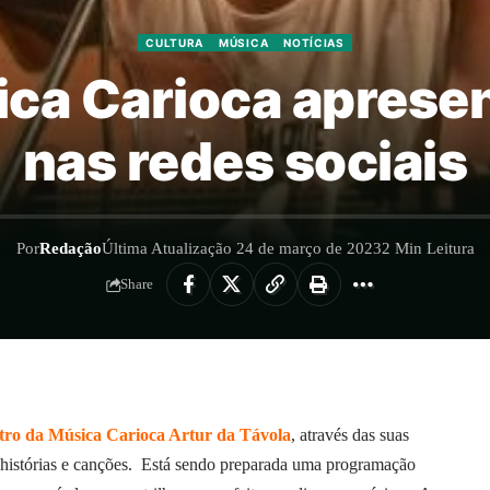
CULTURA
MÚSICA
NOTÍCIAS
ca Carioca apresen
nas redes sociais
Por
Redação
Última Atualização 24 de março de 2023
2 Min Leitura
Share
tro da Música Carioca Artur da Távola
, através das suas
om histórias e canções. Está sendo preparada uma programação