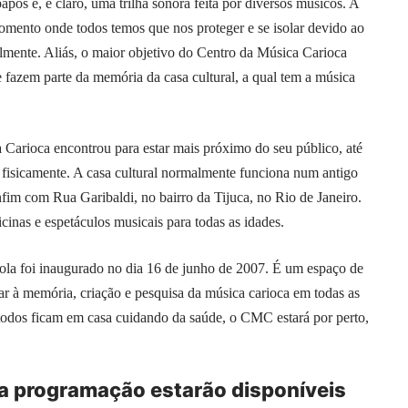
apos e, é claro, uma trilha sonora feita por diversos músicos. A
 momento onde todos temos que nos proteger e se isolar devido ao
mente. Aliás, o maior objetivo do Centro da Música Carioca
e fazem parte da memória da casa cultural, a qual tem a música
 Carioca encontrou para estar mais próximo do seu público, até
 fisicamente. A casa cultural normalmente funciona num antigo
im com Rua Garibaldi, no bairro da Tijuca, no Rio de Janeiro.
icinas e espetáculos musicais para todas as idades.
ola foi inaugurado no dia 16 de junho de 2007. É um espaço de
car à memória, criação e pesquisa da música carioca em todas as
 todos ficam em casa cuidando da saúde, o CMC estará por perto,
 a programação estarão disponíveis