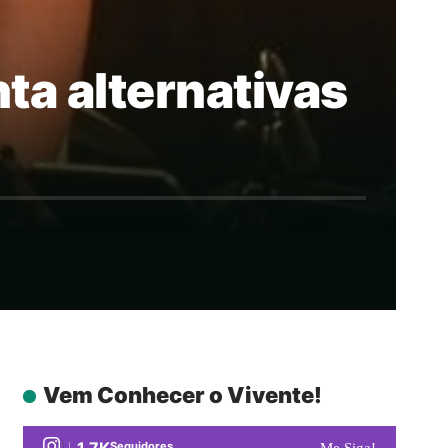
ta alternativas
Vem Conhecer o Vivente!
1.7K
Seguidores
Me Siga!