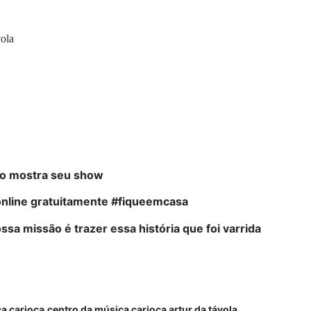
ola
o mostra seu show
 online gratuitamente #fiqueemcasa
sa missão é trazer essa história que foi varrida
a carioca
centro da música carioca artur da távola