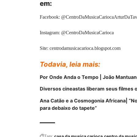
em:
Facebook:
@CentroDaMusicaCariocaArturDaTav
Instagram:
@CentroDaMusicaCarioca
Site:
centrodamusicacarioca.blogspot.com
Todavia, leia mais:
Por Onde Anda o Tempo | João Mantuan
Diversos cineastas liberam seus filmes
Ana Catão e a Cosmogonia Africana| “Nos
para debaixo do tapete”
casa da musica carioca
centro da music
Tags: