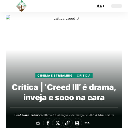
Aa
CINEMA E STREAMING
CRÍTICA
Crítica | ‘Creed III’ é drama,
inveja e soco na cara
Por
Alvaro Tallarico
Última Atualização 2 de março de 2023
4 Min Leitura