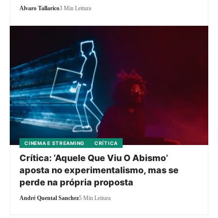
Alvaro Tallarico
3 Min Leitura
CINEMA E STREAMING
CRÍTICA
Crítica: ‘Aquele Que Viu O Abismo’
aposta no experimentalismo, mas se
perde na própria proposta
André Quental Sanchez
5 Min Leitura