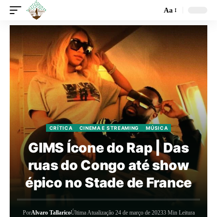
Aa
CRÍTICA
CINEMA E STREAMING
MÚSICA
GIMS Ícone do Rap | Das
ruas do Congo até show
épico no Stade de France
Por
Alvaro Tallarico
Última Atualização 24 de março de 2023
3 Min Leitura