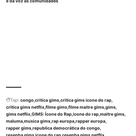
e dá voz às comunidades
congo
critica gims
critica gims icone do rap
Tags:
critica gims netflix
filme gims
filme maitre gims
gims
gims netflix
GIMS: Ícone do Rap
icone do rap
maitre gims
maluma
musica gims
rap europa
rapper europa
rapper gims
republica democrática do congo
resenha gims icone do rap
resenha gims netflix