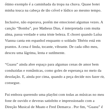
ótimo exemplo é a caminhada da tropa na chuva. Quase botei
minha touca na cabeça de tão crível e lúdico ao mesmo tempo.
Inclusive, não esperava, porém me emocionei algumas vezes. A
canção “Bomba”, por Matheus Dias, é interpretada com muita
alma, passa verdade e uma triste beleza. E chorei quando Luísa
Vianna canta em espanhol enquanto o soldado Tibério está em
prantos. A cena é linda, tocante, vibrante. De cada olho meu,
desceu uma lágrima, lenta e sutilmente.
“Guasu” ainda abre espaço para algumas cenas de amor bem
conduzidas e românticas, como goles de esperança no meio da
desolação. E, ainda por cima, quando a peça decide nos fazer rir,
consegue.
Fui embora querendo uma playlist com todas as músicas no meu
fone de ouvido e deveras satisfeito e impressionado com a
Direção Musical de Muato e Fred Demarca . Por fim, “Guasu” é