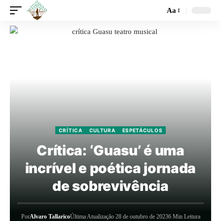
Aa
CRÍTICA
CULTURA
ESPETÁCULOS
Crítica: ‘Guasu’ é uma
incrível e poética jornada
de sobrevivência
Por
Alvaro Tallarico
Última Atualização 28 de outubro de 2023
6 Min Leitura