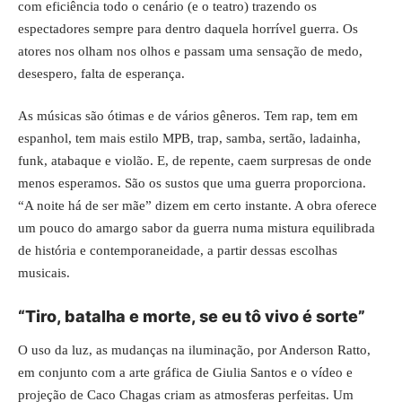
com eficiência todo o cenário (e o teatro) trazendo os
espectadores sempre para dentro daquela horrível guerra. Os
atores nos olham nos olhos e passam uma sensação de medo,
desespero, falta de esperança.
As músicas são ótimas e de vários gêneros. Tem rap, tem em
espanhol, tem mais estilo MPB, trap, samba, sertão, ladainha,
funk, atabaque e violão. E, de repente, caem surpresas de onde
menos esperamos. São os sustos que uma guerra proporciona.
“A noite há de ser mãe” dizem em certo instante. A obra oferece
um pouco do amargo sabor da guerra numa mistura equilibrada
de história e contemporaneidade, a partir dessas escolhas
musicais.
“Tiro, batalha e morte, se eu tô vivo é sorte”
O uso da luz, as mudanças na iluminação, por Anderson Ratto,
em conjunto com a arte gráfica de Giulia Santos e o vídeo e
projeção de Caco Chagas criam as atmosferas perfeitas. Um