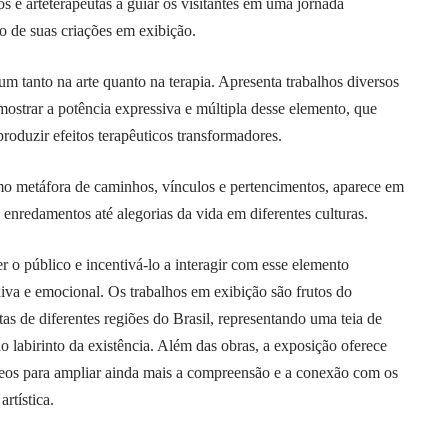
os e arteterapeutas a guiar os visitantes em uma jornada
o de suas criações em exibição.
 tanto na arte quanto na terapia. Apresenta trabalhos diversos
 mostrar a potência expressiva e múltipla desse elemento, que
produzir efeitos terapêuticos transformadores.
mo metáfora de caminhos, vínculos e pertencimentos, aparece em
e enredamentos até alegorias da vida em diferentes culturas.
 o público e incentivá-lo a interagir com esse elemento
xiva e emocional. Os trabalhos em exibição são frutos do
stas de diferentes regiões do Brasil, representando uma teia de
lo labirinto da existência. Além das obras, a exposição oferece
ídeos para ampliar ainda mais a compreensão e a conexão com os
rtística.