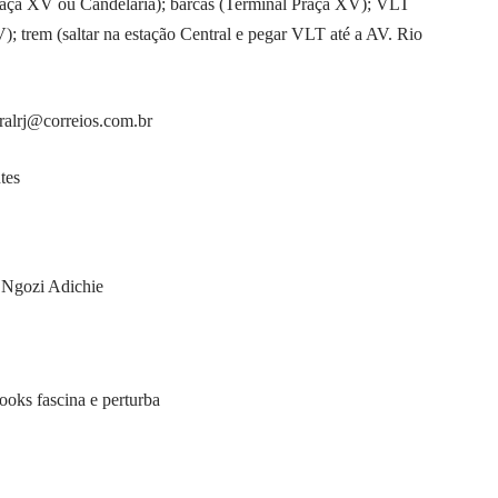
raça XV ou Candelária); barcas (Terminal Praça XV); VLT
; trem (saltar na estação Central e pegar VLT até a AV. Rio
uralrj@correios.com.br
tes
 Ngozi Adichie
ooks fascina e perturba