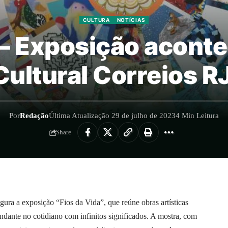
CULTURA
NOTÍCIAS
 – Exposição acont
Cultural Correios R
Por
Redação
Última Atualização 29 de julho de 2023
4 Min Leitura
Share
gura a exposição “Fios da Vida”, que reúne obras artísticas
dante no cotidiano com infinitos significados. A mostra, com