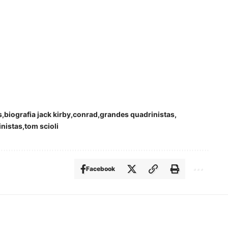
s
biografia jack kirby
conrad
grandes quadrinistas
inistas
tom scioli
Facebook