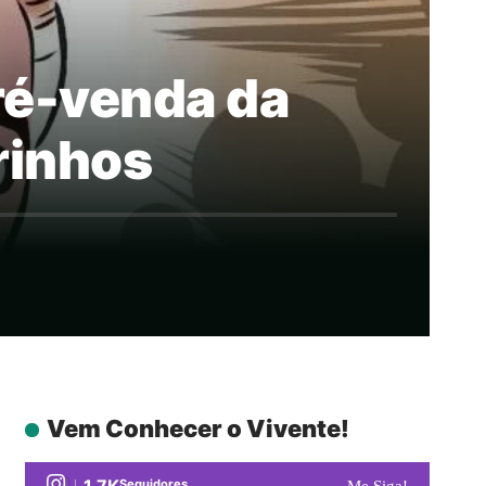
ré-venda da
rinhos
Vem Conhecer o Vivente!
1.7K
Seguidores
Me Siga!