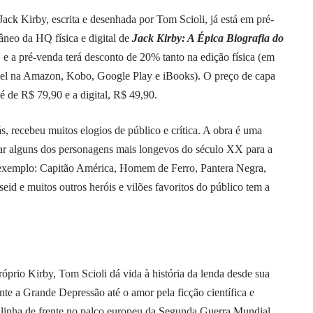
Jack Kirby, escrita e desenhada por Tom Scioli, já está em pré-
âneo da HQ física e digital de
Jack Kirby: A Épica Biografia do
 e a pré-venda terá desconto de 20% tanto na edição física (em
ível na Amazon, Kobo, Google Play e iBooks). O preço de capa
 é de R$ 79,90 e a digital, R$ 49,90.
 recebeu muitos elogios de público e crítica. A obra é uma
iar alguns dos personagens mais longevos do século XX para a
 exemplo: Capitão América, Homem de Ferro, Pantera Negra,
d e muitos outros heróis e vilões favoritos do público tem a
prio Kirby, Tom Scioli dá vida à história da lenda desde sua
te a Grande Depressão até o amor pela ficção científica e
 linha de frente no palco europeu da Segunda Guerra Mundial.