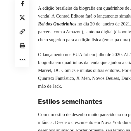
A edição brasileira da biografia em quadrinhos de 
venda! A Conrad Editora fará o lançamento simult
Rei dos Quadrinhos
no dia 20 de janeiro de 2021,
parceria com a Amazon), tanto na digital (dispon
cheio sugerido para a edição física (em capa dura)
O lançamento nos EUA foi em julho de 2020. Aliás,
biografia em quadrinhos da lenda que ajudou a cr
Marvel, DC Comics e muitas outras editoras. Por
Quarteto Fantástico, X-Men, Novos Deuses, Darksei
mão de Jack.
Estilos semelhantes
Com um estilo de desenho muito parecido ao do pró
infância. Desde o crescimento em Nova York duran
desenhos animados. Posteriormente, seu tempo na