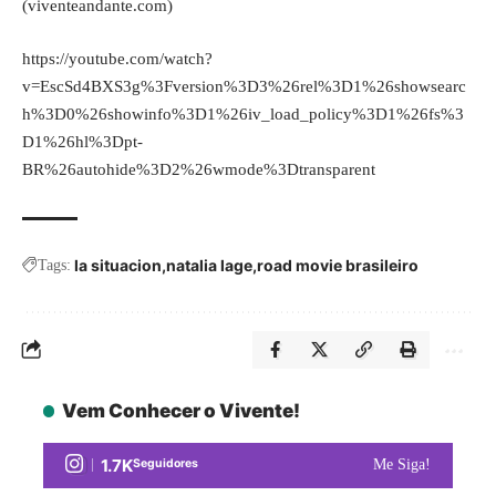
(viventeandante.com)
https://youtube.com/watch?
v=EscSd4BXS3g%3Fversion%3D3%26rel%3D1%26showsearc
h%3D0%26showinfo%3D1%26iv_load_policy%3D1%26fs%3
D1%26hl%3Dpt-
BR%26autohide%3D2%26wmode%3Dtransparent
la situacion
natalia lage
road movie brasileiro
Tags:
Vem Conhecer o Vivente!
1.7K
Seguidores
Me Siga!