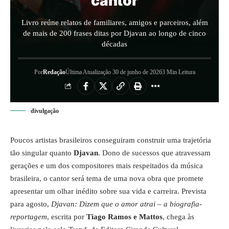
cantor
Livro reúne relatos de familiares, amigos e parceiros, além
de mais de 200 frases ditas por Djavan ao longo de cinco
décadas
Por
Redação
Última Atualização 30 de junho de 2026
3 Min Leitura
divulgação
Poucos artistas brasileiros conseguiram construir uma trajetória
tão singular quanto
Djavan
. Dono de sucessos que atravessam
gerações e um dos compositores mais respeitados da música
brasileira, o cantor será tema de uma nova obra que promete
apresentar um olhar inédito sobre sua vida e carreira. Prevista
para agosto,
Djavan: Dizem que o amor atrai – a biografia-
reportagem
, escrita por
Tiago Ramos e Mattos
, chega às