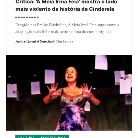
Crítica: ‘A Meia Irmã Feia’ mostra o lado
mais violento da história da Cinderela
Dirigido por Emilie Blichfeldt, A Meia Irmã Feia surge como a
adaptação mais fiel e mais perturbadora do conto original…
André Quental Sanchez
6 Min Leitura
CULTURA
ESPETÁCULOS