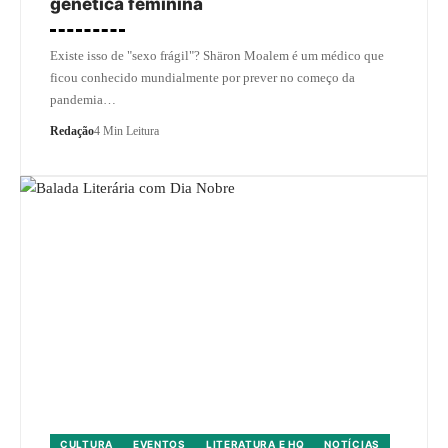
genética feminina
Existe isso de "sexo frágil"? Shäron Moalem é um médico que
ficou conhecido mundialmente por prever no começo da
pandemia…
Redação
4 Min Leitura
CULTURA
EVENTOS
LITERATURA E HQ
NOTÍCIAS