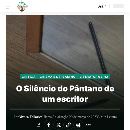
Aa
CRÍTICA
CINEMA E STREAMING
LITERATURA E HQ
O Silêncio do Pântano de
um escritor
Por
Alvaro Tallarico
Última Atualização 20 de março de 2023
3 Min Leitura