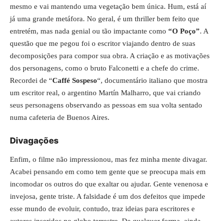
mesmo e vai mantendo uma vegetação bem única. Hum, está aí
já uma grande metáfora. No geral, é um thriller bem feito que
entretém, mas nada genial ou tão impactante como
“O Poço”
. A
questão que me pegou foi o escritor viajando dentro de suas
decomposições para compor sua obra. A criação e as motivações
dos personagens, como o bruto Falconetti e a chefe do crime.
Recordei de “
Caffé Sospeso
“, documentário italiano que mostra
um escritor real, o argentino Martín Malharro, que vai criando
seus personagens observando as pessoas em sua volta sentado
numa cafeteria de Buenos Aires.
Divagações
Enfim, o filme não impressionou, mas fez minha mente divagar.
Acabei pensando em como tem gente que se preocupa mais em
incomodar os outros do que exaltar ou ajudar. Gente venenosa e
invejosa, gente triste. A falsidade é um dos defeitos que impede
esse mundo de evoluir, contudo, traz ideias para escritores e
autores inseridos no globo terrestre. De qualquer forma, ainda