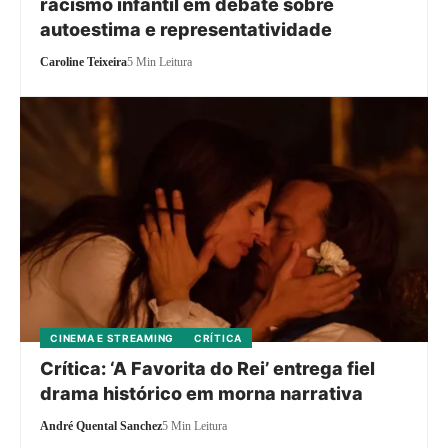
racismo infantil em debate sobre
autoestima e representatividade
Caroline Teixeira
5 Min Leitura
CINEMA E STREAMING
CRÍTICA
Crítica: ‘A Favorita do Rei’ entrega fiel
drama histórico em morna narrativa
André Quental Sanchez
5 Min Leitura