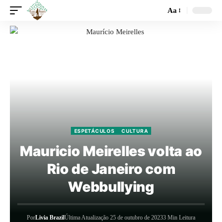
Aa
ESPETÁCULOS
CULTURA
Mauricio Meirelles volta ao
Rio de Janeiro com
Webbullying
Por
Livia Brazil
Última Atualização 25 de outubro de 2023
3 Min Leitura