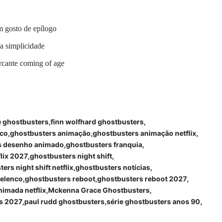
m gosto de epílogo
a simplicidade
arcante coming of age
 ghostbusters
finn wolfhard ghostbusters
nco
ghostbusters animação
ghostbusters animação netflix
s desenho animado
ghostbusters franquia
lix 2027
ghostbusters night shift
ers night shift netflix
ghostbusters notícias
 elenco
ghostbusters reboot
ghostbusters reboot 2027
nimada netflix
Mckenna Grace Ghostbusters
s 2027
paul rudd ghostbusters
série ghostbusters anos 90