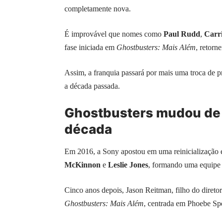
completamente nova.
É improvável que nomes como
Paul Rudd
,
Carr
fase iniciada em
Ghostbusters: Mais Além
, retorn
Assim, a franquia passará por mais uma troca de p
a década passada.
Ghostbusters mudou de e
década
Em 2016, a Sony apostou em uma reinicialização 
McKinnon
e
Leslie Jones
, formando uma equipe 
Cinco anos depois, Jason Reitman, filho do diret
Ghostbusters: Mais Além
, centrada em Phoebe Spe