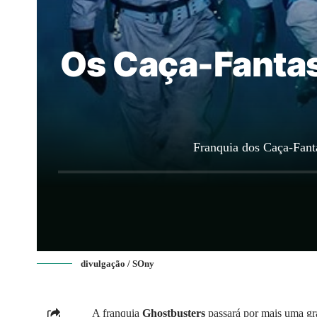
Os Caça-Fanta
Franquia dos Caça-Fan
divulgação / SOny
A franquia
Ghostbusters
passará por mais uma gr