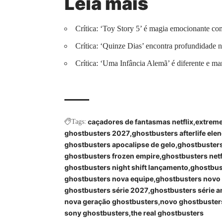
Leia mais
Crítica: ‘Toy Story 5’ é magia emocionante co
Crítica: ‘Quinze Dias’ encontra profundidade n
Crítica: ‘Uma Infância Alemã’ é diferente e m
caçadores de fantasmas netflix
extreme
Tags:
ghostbusters 2027
ghostbusters afterlife ele
ghostbusters apocalipse de gelo
ghostbuster
ghostbusters frozen empire
ghostbusters netf
ghostbusters night shift lançamento
ghostbust
ghostbusters nova equipe
ghostbusters novo
ghostbusters série 2027
ghostbusters série a
nova geração ghostbusters
novo ghostbuster
sony ghostbusters
the real ghostbusters