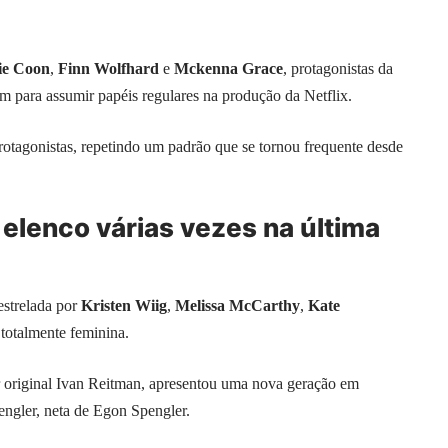
ie Coon
,
Finn Wolfhard
e
Mckenna Grace
, protagonistas da
em para assumir papéis regulares na produção da Netflix.
rotagonistas, repetindo um padrão que se tornou frequente desde
lenco várias vezes na última
estrelada por
Kristen Wiig
,
Melissa McCarthy
,
Kate
totalmente feminina.
or original Ivan Reitman, apresentou uma nova geração em
ngler, neta de Egon Spengler.