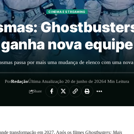
CINEMA E STREAMING
smas: Ghostbusters
ganha nova equipe
tasmas passa por mais uma mudança de elenco com uma nova 
Por
Redação
Última Atualização 20 de junho de 2026
4 Min Leitura
Share
ande transformação em 2027. Após os filmes
Ghostbusters: Mais