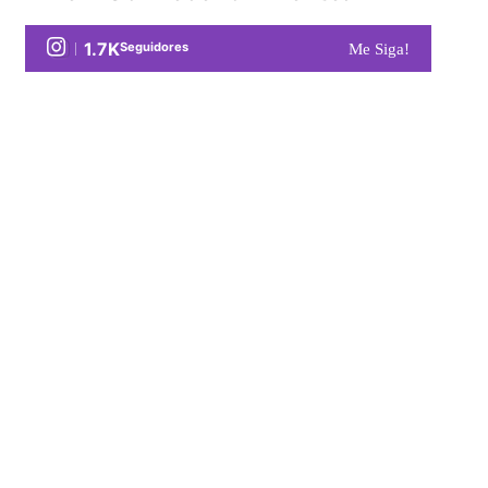
1.7K
Seguidores
Me Siga!